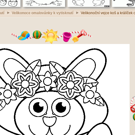
utí
Velikonoce omalovánky k vytisknutí
Velikonoční vejce koš a králíček 