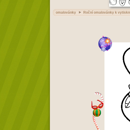
omalovánky
Roční omalovánky k vytiskn