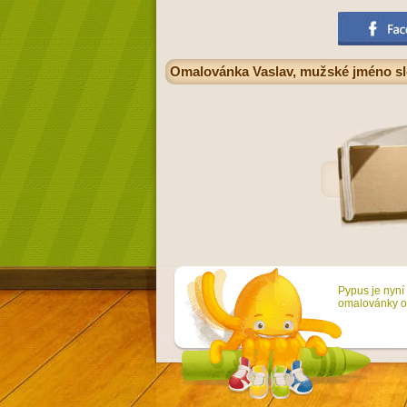
Omalovánka Vaslav, mužské jméno slo
Pypus je nyní 
omalovánky on