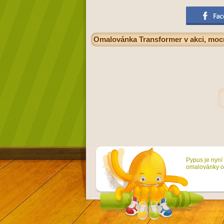
Omalovánka Transformer v akci, mocn
Pypus je nyní 
omalovánky on