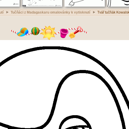
utí
Tučňáci z Madagaskaru omalovánky k vytisknutí
Tvář tučňák Kowalsk