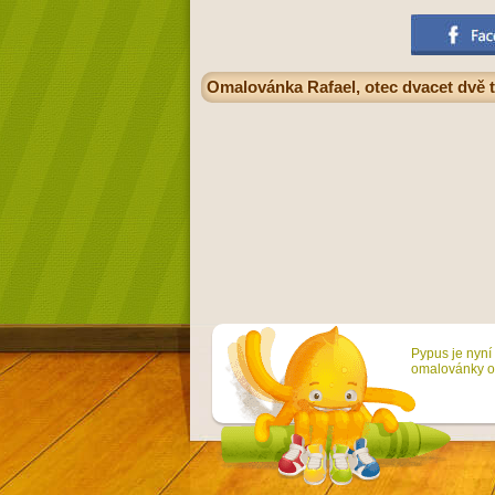
Omalovánka Rafael, otec dvacet dvě t
Pypus je nyní 
omalovánky on