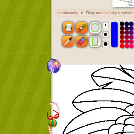
omalovánky
Filmy omalovánky k vytiskn