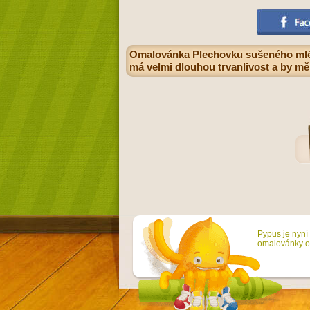
Omalovánka Plechovku sušeného mléka
má velmi dlouhou trvanlivost a by mě
Pypus je nyní 
omalovánky on