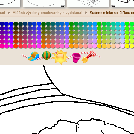
utí
Mléčné výrobky omalovánky k vytisknutí
Sušené mléko se lžičkou om