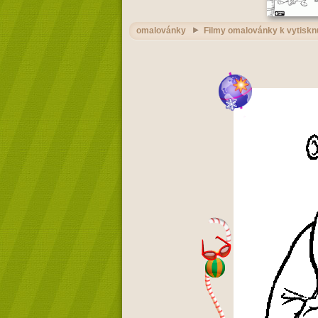
omalovánky
Filmy omalovánky k vytiskn