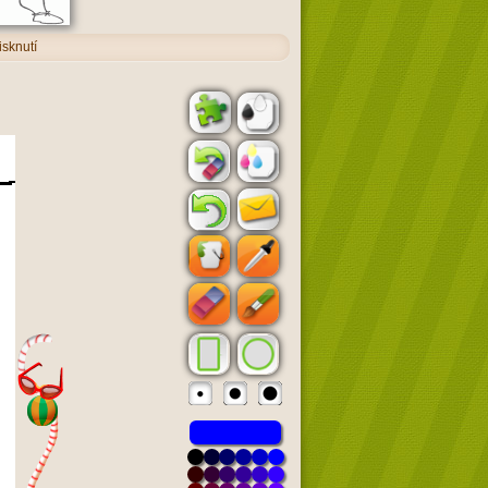
isknutí