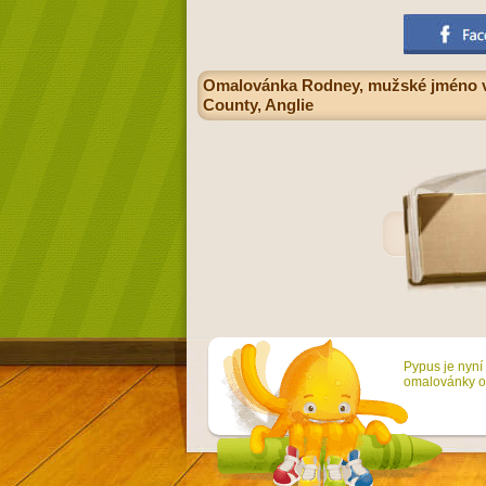
Omalovánka Rodney, mužské jméno v an
County, Anglie
Pypus je nyní 
omalovánky on