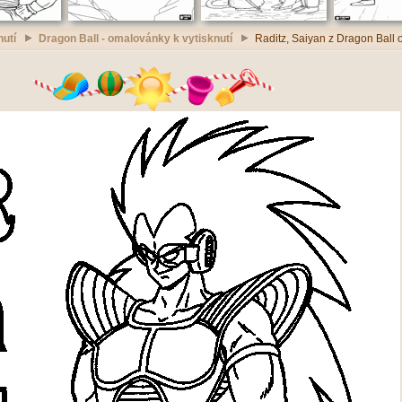
utí
Dragon Ball - omalovánky k vytisknutí
Raditz, Saiyan z Dragon Ball 