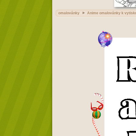
omalovánky
Anime omalovánky k vytiskn