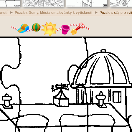
knutí
Puzzles Domy, Města omalovánky k vytisknutí
Puzzle s stáj pro zv