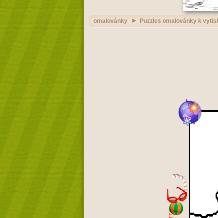
omalovánky
Puzzles omalovánky k vytis