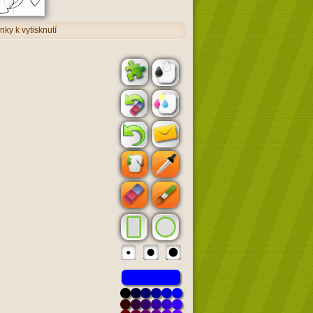
ky k vytisknutí