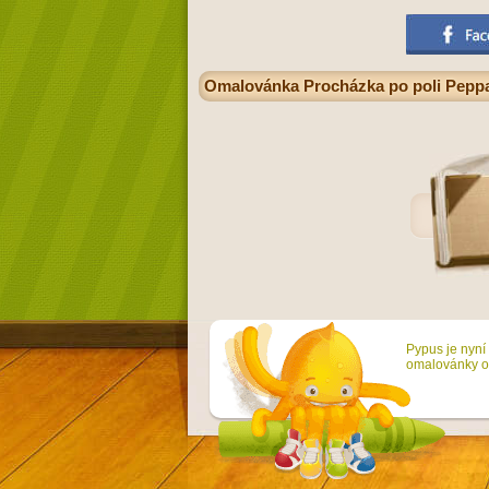
Omalovánka Procházka po poli Peppa
Pypus je nyní 
omalovánky on