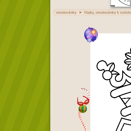
omalovánky
Vlajky, omalovánky k vytisk