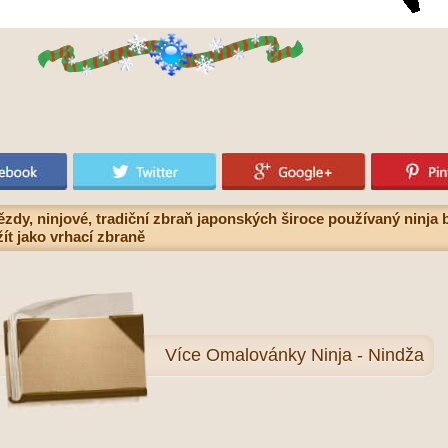
dy, ninjové, tradiční zbraň japonských široce používaný ninja 
ít jako vrhací zbraně
Více
Omalovánky Ninja - Nindža