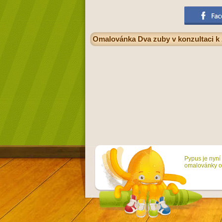
Omalovánka Dva zuby v konzultaci k 
Pypus je nyní 
omalovánky on