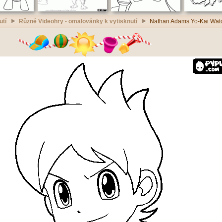
utí
Různé Videohry - omalovánky k vytisknutí
Nathan Adams Yo-Kai Watc