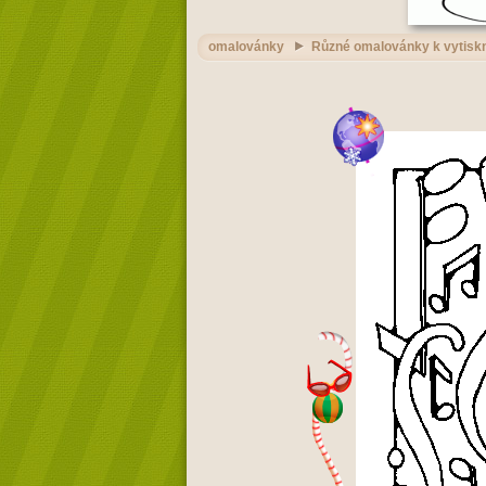
omalovánky
Různé omalovánky k vytiskn