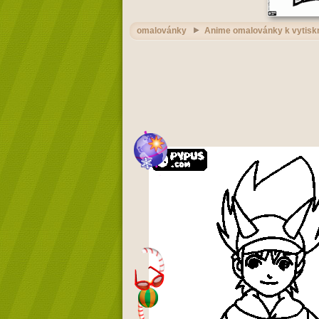
omalovánky
Anime omalovánky k vytiskn