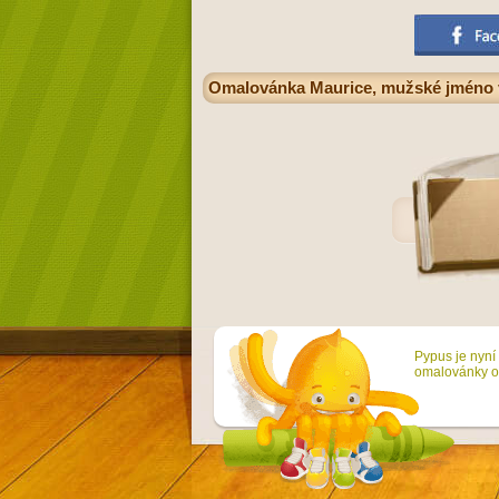
Omalovánka Maurice, mužské jméno v 
Pypus je nyní 
omalovánky on