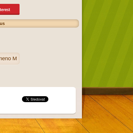
ius
smeno M