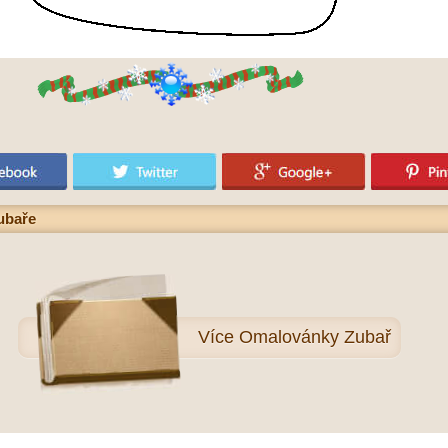
ubaře
Více
Omalovánky Zubař