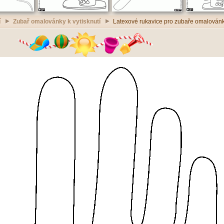
í
Zubař omalovánky k vytisknutí
Latexové rukavice pro zubaře omalovánky