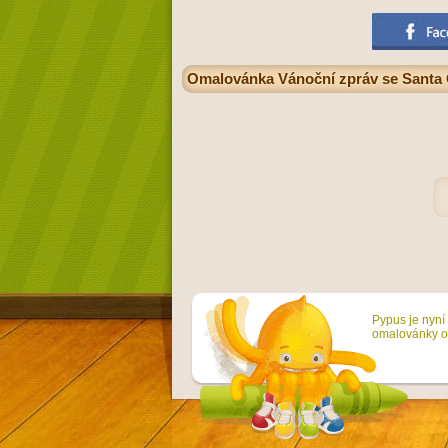
Omalovánka Vánoční zpráv se Santa
Pypus je nyní 
omalovánky on