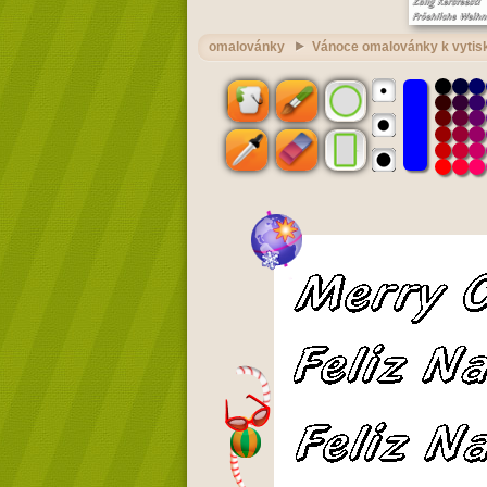
omalovánky
Vánoce omalovánky k vytisk