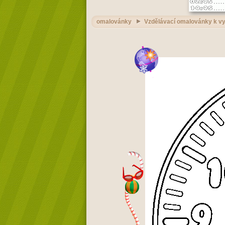
omalovánky
Vzdělávací omalovánky k vy