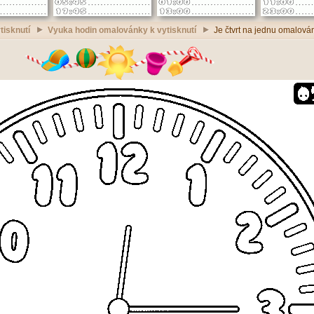
tisknutí
Vyuka hodin omalovánky k vytisknutí
Je čtvrt na jednu omalován