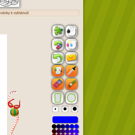
vánky k vytisknutí