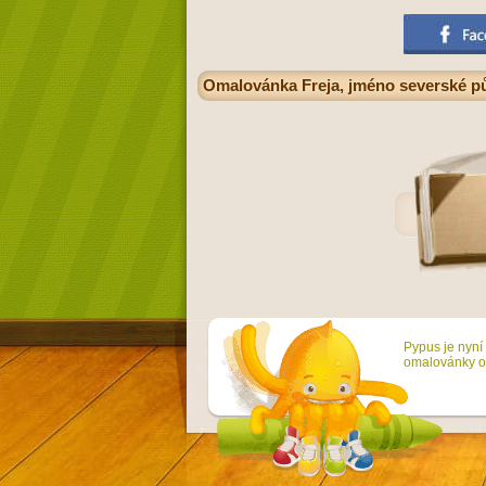
Omalovánka Freja, jméno severské pův
Pypus je nyní 
omalovánky on