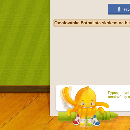
Omalovánka Fotbalista skokem na hlav
Pypus je nyní 
omalovánky on