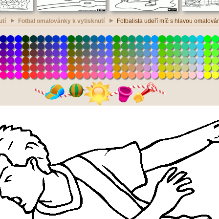
utí
Fotbal omalovánky k vytisknutí
Fotbalista udeří míč s hlavou omalován