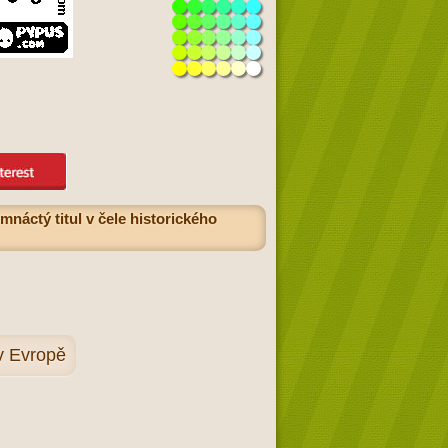
áctý titul v čele historického
 v Evropě