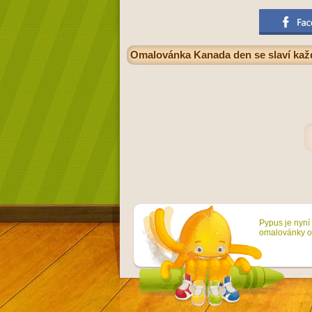
Omalovánka Kanada den se slaví každ
Pypus je nyní 
omalovánky on