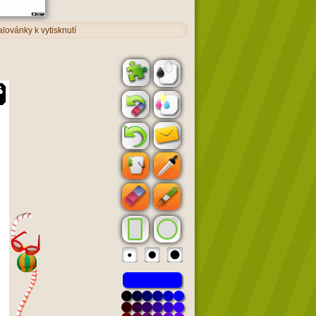
lovánky k vytisknutí