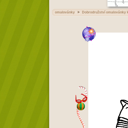
omalovánky
Dobrodružství omalovánky k