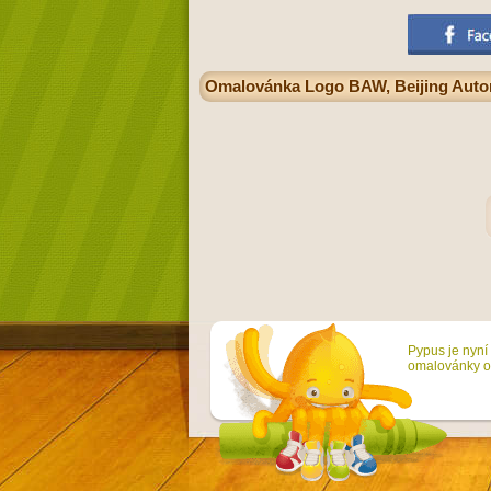
Omalovánka Logo BAW, Beijing Autom
Pypus je nyní 
omalovánky on