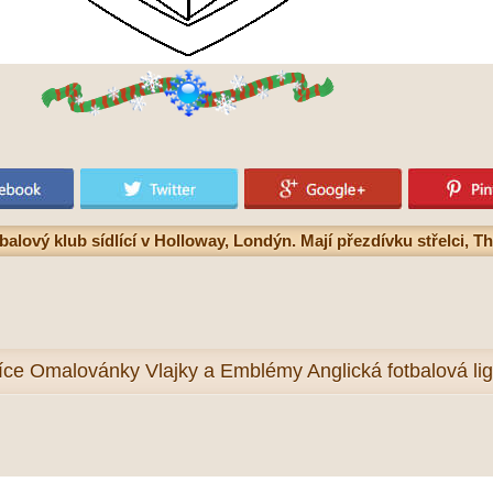
ový klub sídlící v Holloway, Londýn. Mají přezdívku střelci, 
íce
Omalovánky Vlajky a Emblémy Anglická fotbalová li