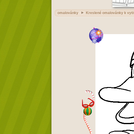
omalovánky
Kreslené omalovánky k vyti