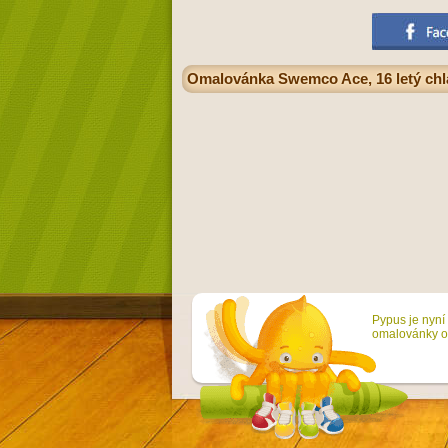
Omalovánka Swemco Ace, 16 letý chlap
Pypus je nyní 
omalovánky on