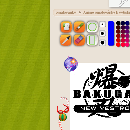
omalovánky
Anime omalovánky k vytiskn