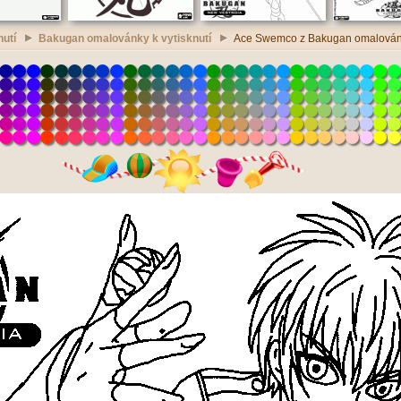
utí
Bakugan omalovánky k vytisknutí
Ace Swemco z Bakugan omalovánky