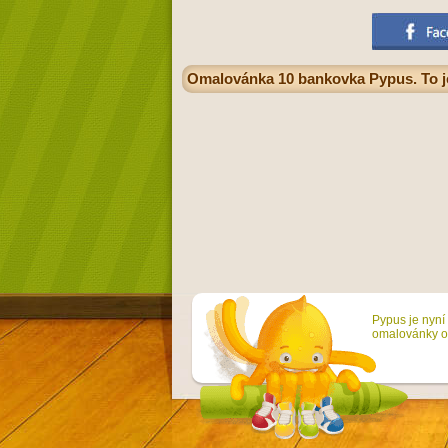
Omalovánka 10 bankovka Pypus. To j
Pypus je nyní 
omalovánky on