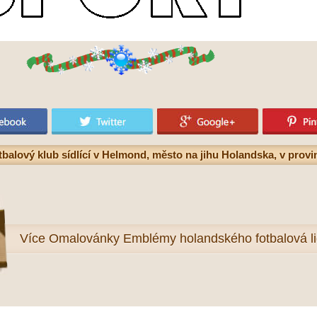
alový klub sídlící v Helmond, město na jihu Holandska, v provi
Více
Omalovánky Emblémy holandského fotbalová lig