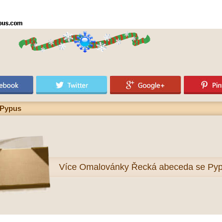
 Pypus
Více
Omalovánky Řecká abeceda se Py