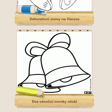
Dekorativní zvony na Vánoce
Dva vánoční zvonky zdobí