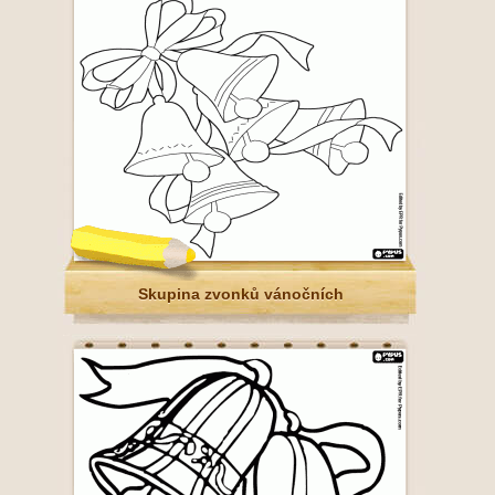
Skupina zvonků vánočních