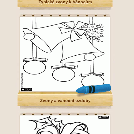
Typické zvony k Vánocům
Zvony a vánoční ozdoby