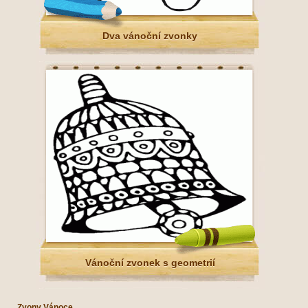
Dva vánoční zvonky
Vánoční zvonek s geometrií
Zvony Vánoce