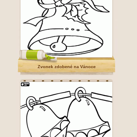
Zvonek zdobené na Vánoce