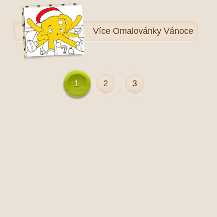
Více
Omalovánky Vánoce
1
2
3