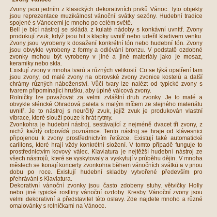
Zvony jsou jedním z klasických dekorativních prvků Vánoc. Tyto objekty
jsou reprezentace muzikálnost vánoční svátky sezóny. Hudební tradice
spojené s Vánocemi je mnoho po celém světě.
Bell je bicí nástroj se skládá z kulaté nádoby s konkávní uvnitř. Zvony
produkují zvuk, když jsou hit s klapky uvnitř nebo udeřil kladivem venku.
Zvony jsou vyrobeny k dosažení konkrétní tón nebo hudební tón. Zvony
jsou obvykle vyrobeny z formy a odlévání bronzu. V podstatě ozdobné
zvonky mohou být vyrobeny v jiné a jiné materiály jako je mosaz,
keramiky nebo skla.
Existují zvony v mnoha tvarů a různých velikostí. Co se týká opatření tam
jsou zvony, od malé zvony na obrovské zvony zvonice kostelů a další
chrámy různých náboženství. Vůči tvary lze nalézt od typické zvony s
tvarem připomínající hrušku, aby úplně válcová zvony.
Rolničky lze považovat za velmi zvláštní druh zvonky. Je to malé a
obvykle sférické Ohradová paleta s malým míčem ze stejného materiálu
uvnitř. Je to nástroj s neurčitý zvuk, jejíž zvuk je produkován vlastní
vibrace, které slouží pouze k hrát rytmy.
Zvonkohra je hudební nástroj, sestávající z nejméně dvacet tři zvony, z
nichž každý odpovídá poznámce. Tento nástroj se hraje od klávesnici
připojenou k zvony prostřednictvím řetězce. Existují také automatické
carillons, které hrají vždy konkrétní složení. V tomto případě funguje to
prostřednictvím kovový válec. Klaviatura je nejtěžší hudební nástroj ze
všech nástrojů, které se vyskytovaly a vyskytují v průběhu dějin. V mnoha
městech se konají koncerty zvonkohra během vánočních svátků a v jinou
dobu po roce. Existují hudební skladby vytvořené především pro
přehrávání s Klaviatura.
Dekorativní vánoční zvonky jsou často zdobeny stuhy, větvičky Holly
nebo jiné typické rostliny vánoční ozdoby. Kresby Vánoční zvony jsou
velmi dekorativní a představitel této oslavy. Zde najdete mnoho a různé
omalovánky s rolničkami na Vánoce.