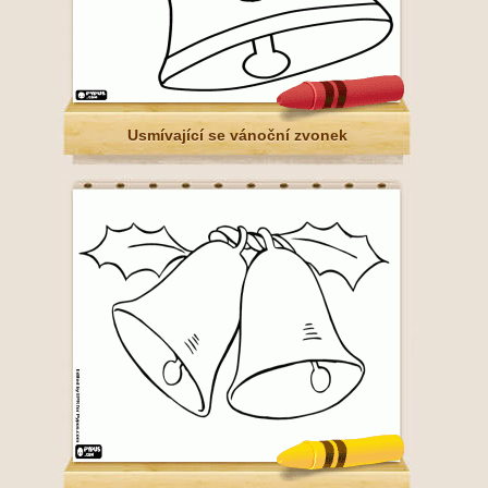
Usmívající se vánoční zvonek