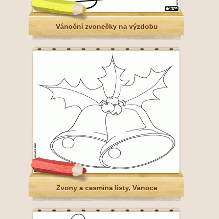
Vánoční zvonečky na výzdobu
Zvony a cesmína listy, Vánoce