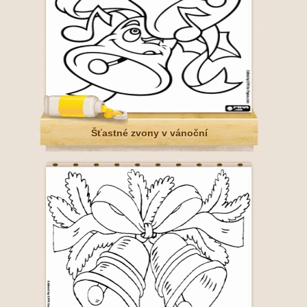
Šťastné zvony v vánoční