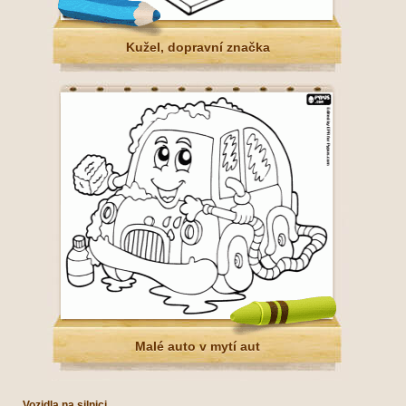
Kužel, dopravní značka
Malé auto v mytí aut
Vozidla na silnici