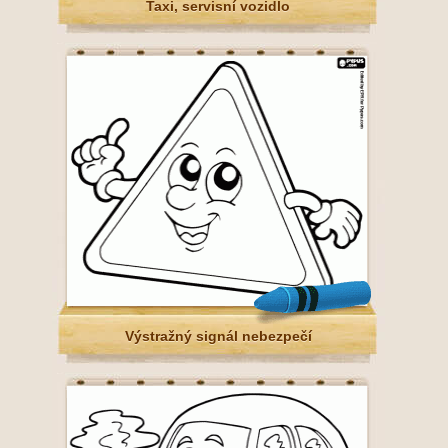
Taxi, servisní vozidlo
Výstražný signál nebezpečí