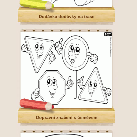
Dodávka dodávky na trase
Dopravní značení s úsměvem