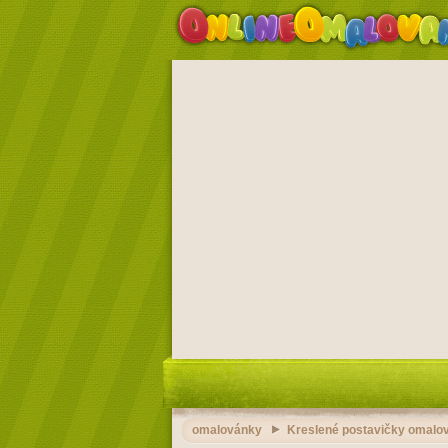
omalovánky
Kreslené postavičky omalov