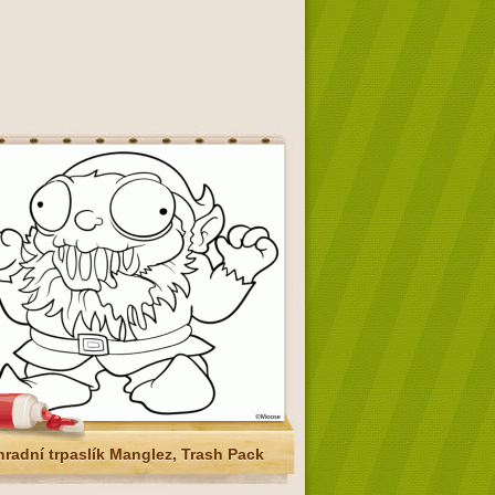
radní trpaslík Manglez, Trash Pack