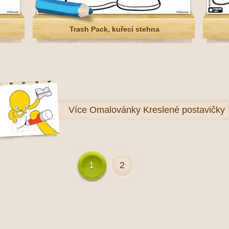
Trash Pack, kuřecí stehna
Více
Omalovánky Kreslené postavičky
1
2