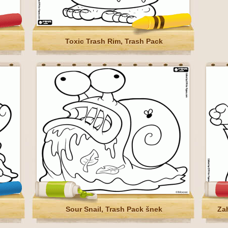
Toxic Trash Rim, Trash Pack
Sour Snail, Trash Pack šnek
Zah