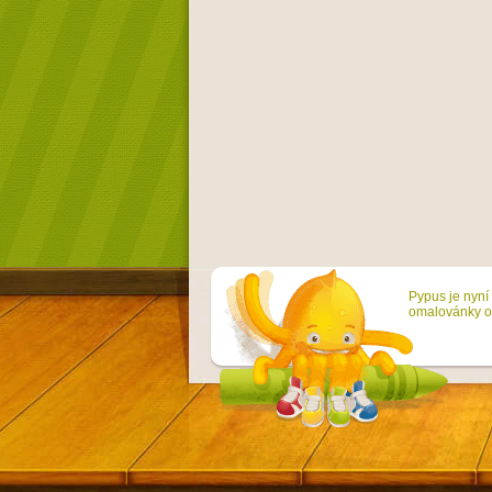
Pypus je nyní 
omalovánky on