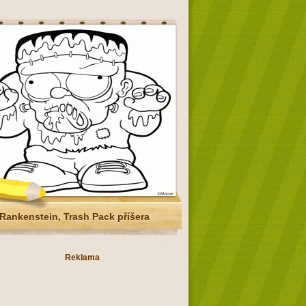
Rankenstein, Trash Pack příšera
Reklama