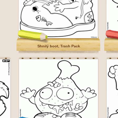
Shnilý boot, Trash Pack