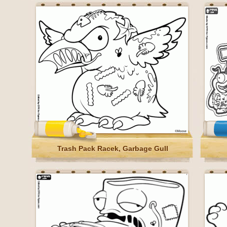
Trash Pack Racek, Garbage Gull