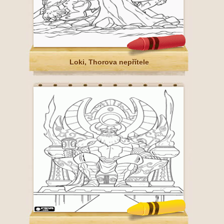
Loki, Thorova nepřítele