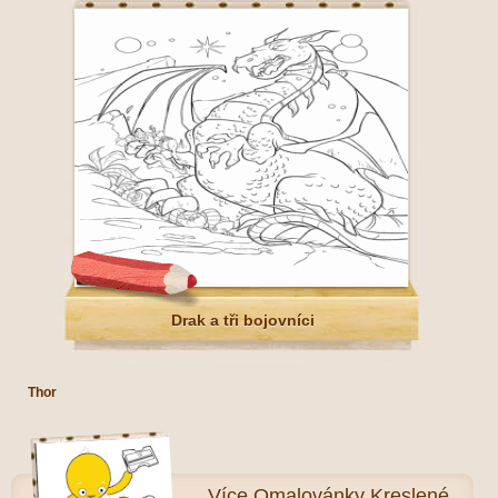
Drak a tři bojovníci
Thor
Více
Omalovánky Kreslené