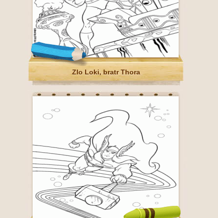
Zlo Loki, bratr Thora