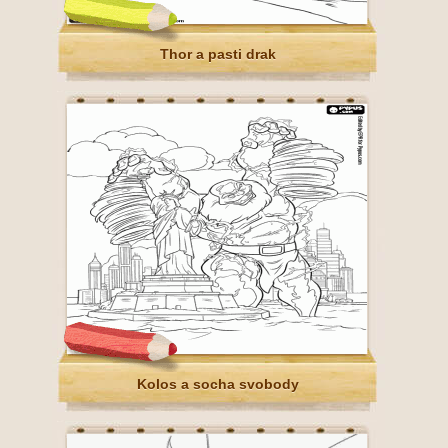
Thor a pasti drak
Kolos a socha svobody