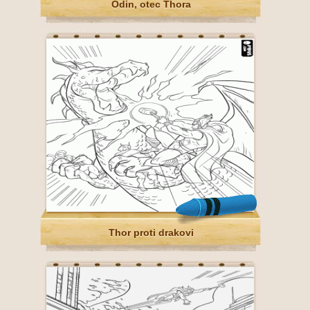
Odin, otec Thora
Thor proti drakovi