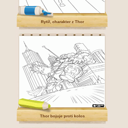
Rytíř, charakter z Thor
Thor bojuje proti kolos