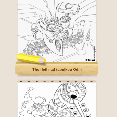
Thor letí nad tabulkou Odin