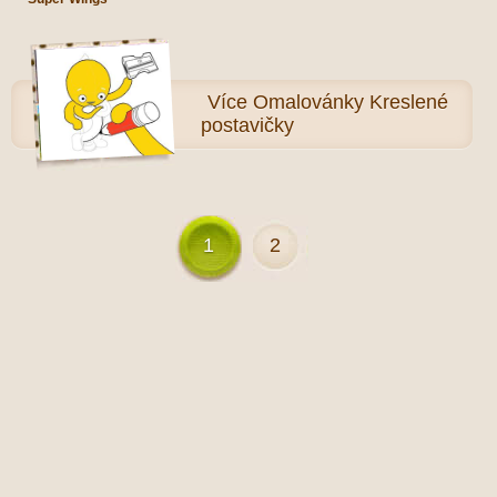
Více
Omalovánky Kreslené
postavičky
1
2