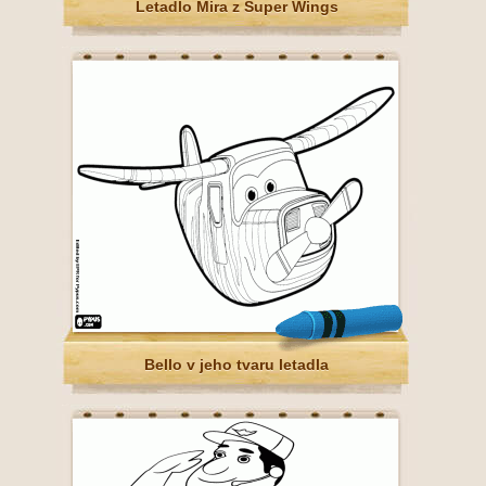
Letadlo Mira z Super Wings
Bello v jeho tvaru letadla