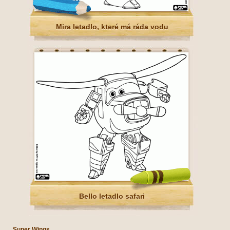
Mira letadlo, které má ráda vodu
Bello letadlo safari
Super Wings