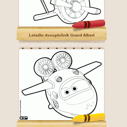
Letadlo dvouplošník Grand Albert