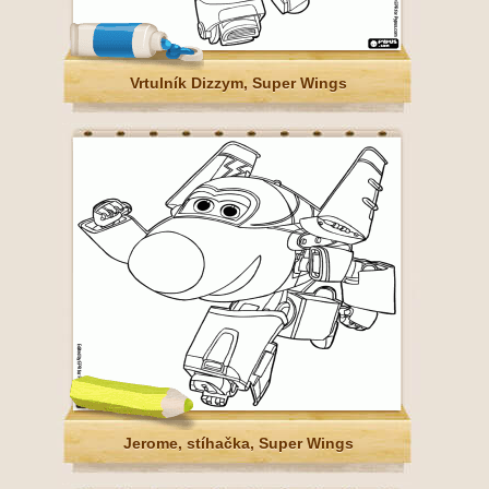
Vrtulník Dizzym, Super Wings
Jerome, stíhačka, Super Wings