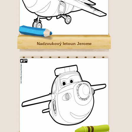
Nadzvukový letoun Jerome