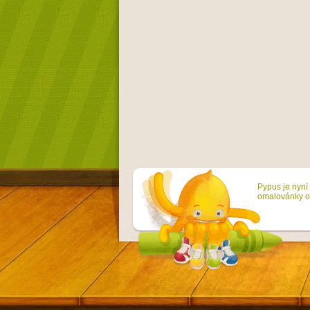
Pypus je nyní 
omalovánky on