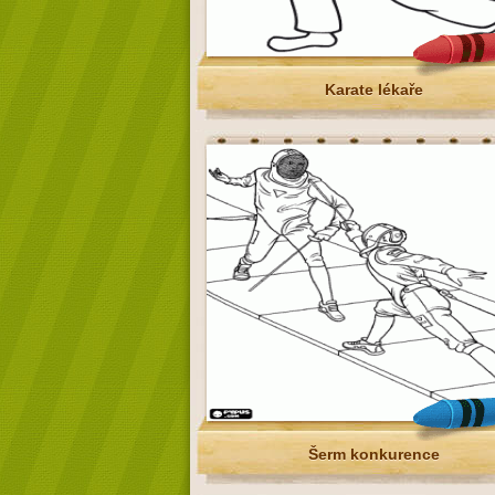
Karate lékaře
Šerm konkurence