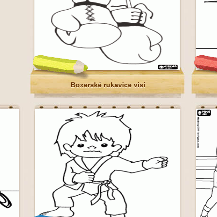
Boxerské rukavice visí