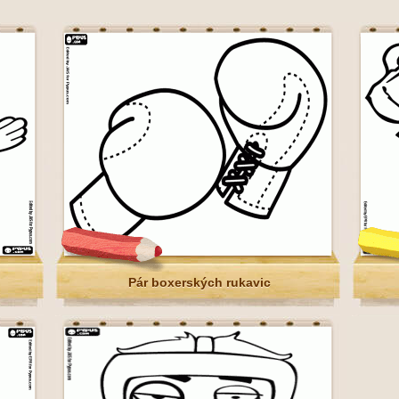
Pár boxerských rukavic