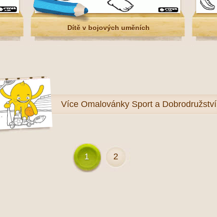
Dítě v bojových uměních
Více
Omalovánky Sport a Dobrodružství
1
2