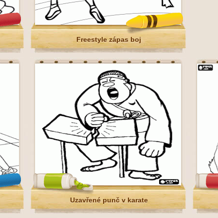
Freestyle zápas boj
Uzavřené punč v karate