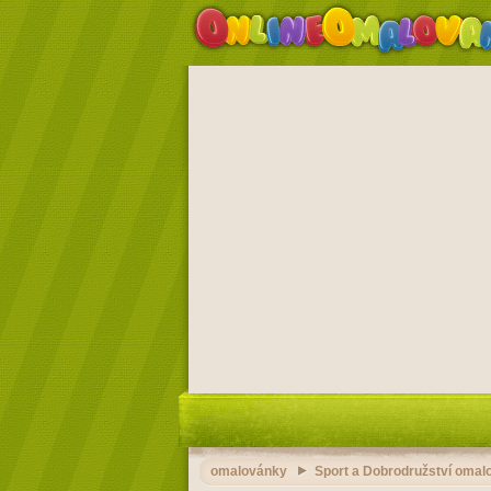
omalovánky
Sport a Dobrodružství omalo