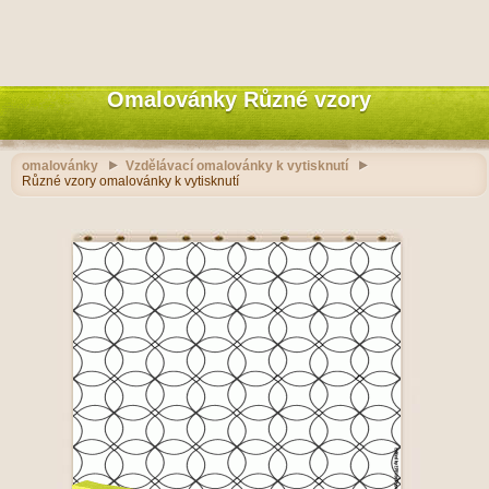
Omalovánky Různé vzory
omalovánky
Vzdělávací omalovánky k vytisknutí
Různé vzory omalovánky k vytisknutí