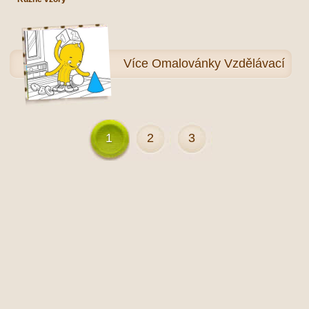
Více
Omalovánky Vzdělávací
1
2
3