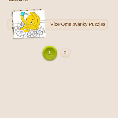
Více
Omalovánky Puzzles
1
2