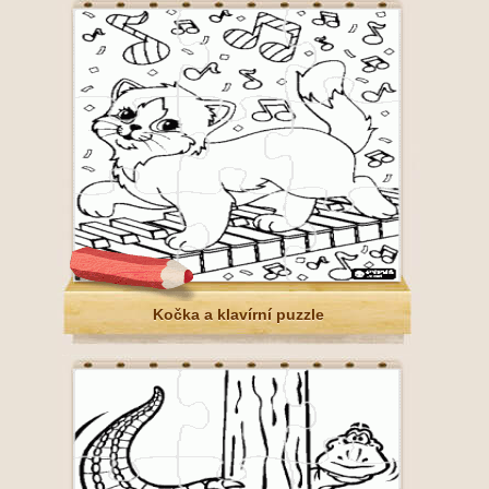
Kočka a klavírní puzzle