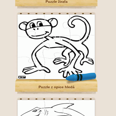
Puzzle žirafa
Puzzle z opice hledá