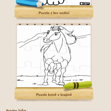
Puzzle z lev sedící
Puzzle koně v krajině
Puzzles Zvířat