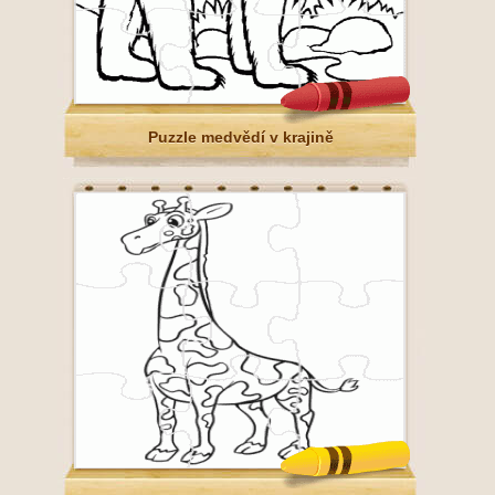
Puzzle medvědí v krajině