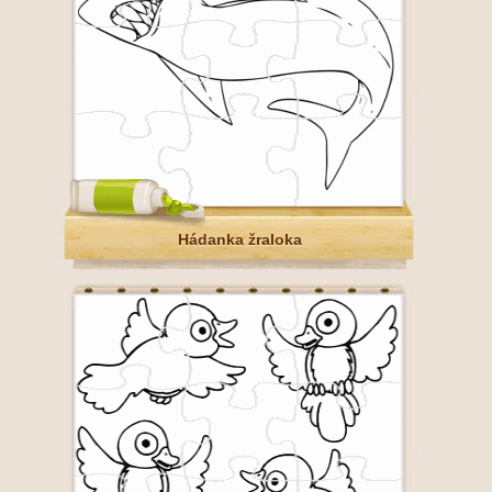
Hádanka žraloka