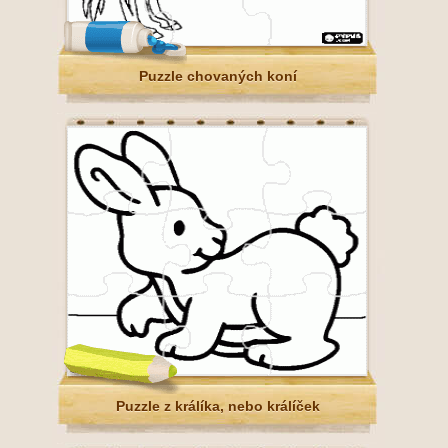
Puzzle chovaných koní
Puzzle z králíka, nebo králíček