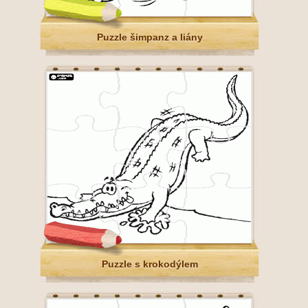
Puzzle šimpanz a liány
Puzzle s krokodýlem