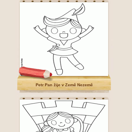
Petr Pan žije v Země Nezemě