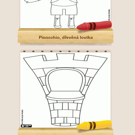
Pinocchio, dřevěná loutka