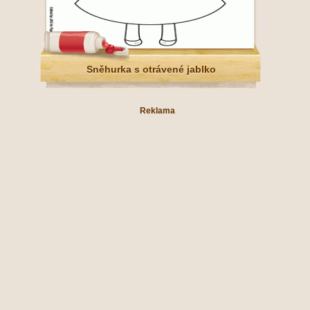
Sněhurka s otrávené jablko
Reklama