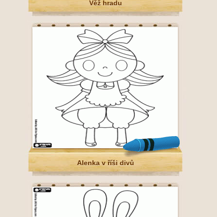
Věž hradu
Alenka v říši divů