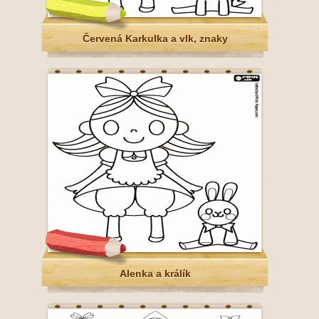
Červená Karkulka a vlk, znaky
Alenka a králík