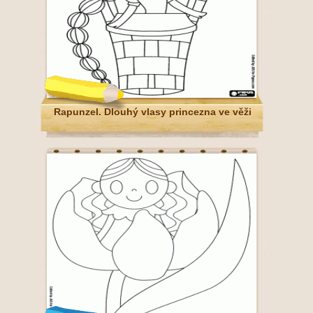
Rapunzel. Dlouhý vlasy princezna ve věži