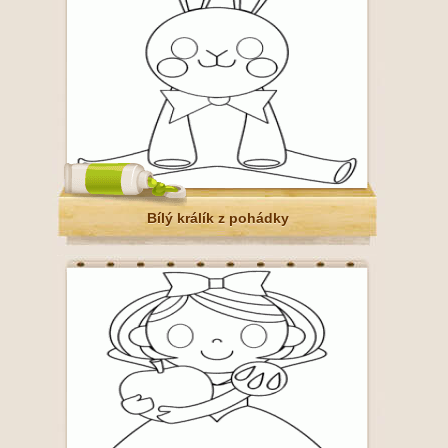
Bílý králík z pohádky