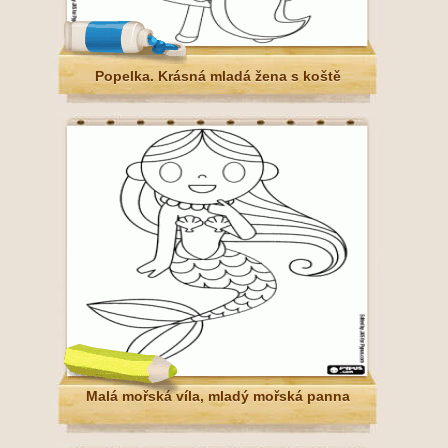
Popelka. Krásná mladá žena s koště
Malá mořská víla, mladý mořská panna