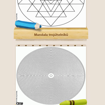
Mandala trojúhelníků