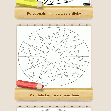
Polygonální mandala se srdíčky
Mandala kruhové s hvězdami