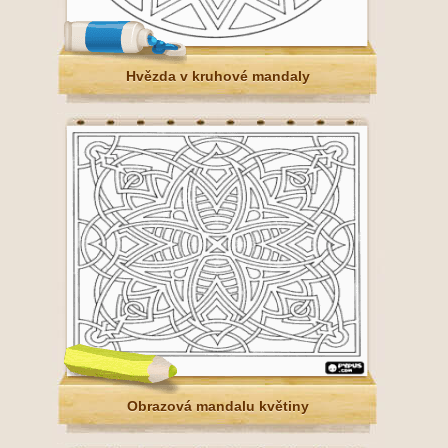
Hvězda v kruhové mandaly
Obrazová mandalu květiny