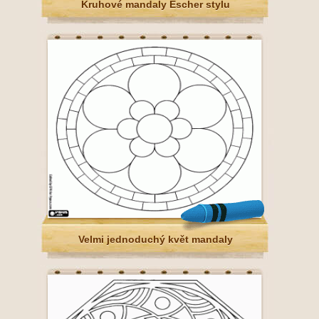
Kruhové mandaly Escher stylu
Velmi jednoduchý květ mandaly