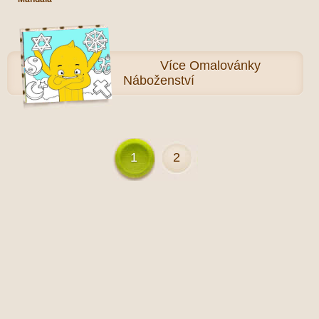
Více
Omalovánky
Náboženství
1
2