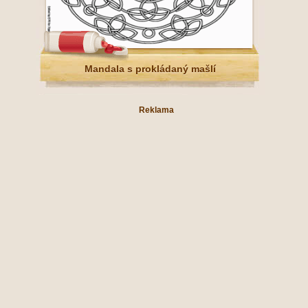
Mandala s prokládaný mašlí
Reklama