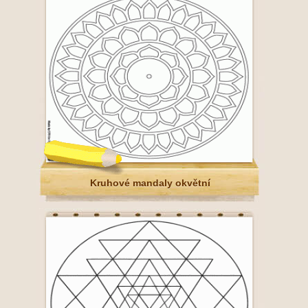
Kruhové mandaly okvětní