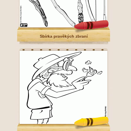
Sbírka pravěkých zbraní